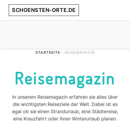
Skip
Skip
Skip
SCHOENSTEN-ORTE.DE
Menu
to
to
to
primary
main
footer
entdecke
navigation
content
die
schönsten
Orte
weltweit!
STARTSEITE
» REISEMAGAZIN
Reisemagazin
In unserem Reisemagazin erfahren sie alles über
die wichtigsten Reiseziele der Welt. Dabei ist es
egal ob sie einen Strandurlaub, eine Städtereise,
eine Kreuzfahrt oder ihren Winterurlaub planen.