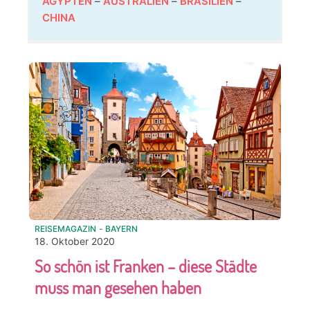
ÄGYPTEN
–
AUSTRALIEN
–
BRASILIEN
–
CHINA
REISEMAGAZIN
-
BAYERN
18. Oktober 2020
So schön ist Franken – diese Städte
muss man gesehen haben