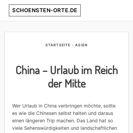
Skip
Skip
Skip
SCHOENSTEN-ORTE.DE
Menu
to
to
to
primary
main
footer
entdecke
navigation
content
die
schönsten
STARTSEITE
»
ASIEN
Orte
weltweit!
China – Urlaub im Reich
der Mitte
Wer Urlaub in China verbringen möchte, sollte
es wie die Chinesen selbst halten und daraus
einen längeren Trip machen. Das Land hat so
viele Sehenswürdigkeiten und landschaftlichen