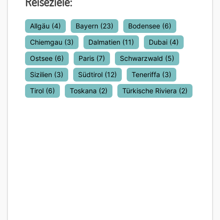
Reiseziele:
Allgäu
(4)
Bayern
(23)
Bodensee
(6)
Chiemgau
(3)
Dalmatien
(11)
Dubai
(4)
Ostsee
(6)
Paris
(7)
Schwarzwald
(5)
Sizilien
(3)
Südtirol
(12)
Teneriffa
(3)
Tirol
(6)
Toskana
(2)
Türkische Riviera
(2)