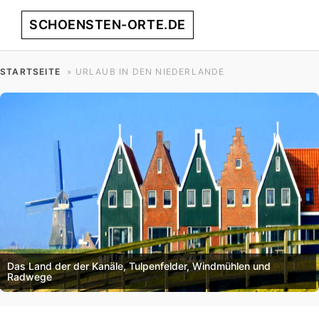
Skip
Skip
Skip
SCHOENSTEN-ORTE.DE
Menu
to
to
to
primary
main
footer
entdecke
navigation
content
STARTSEITE
» URLAUB IN DEN NIEDERLANDE
die
schönsten
Orte
weltweit!
Das Land der der Kanäle, Tulpenfelder, Windmühlen und
Radwege