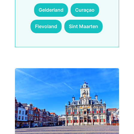
Gelderland
Curaçao
Flevoland
Sint Maarten