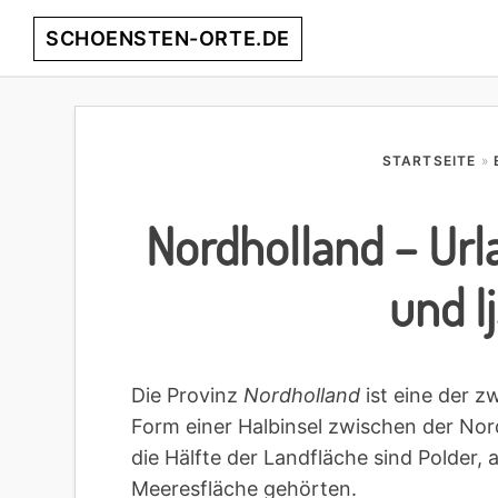
Skip
Skip
Skip
Skip
SCHOENSTEN-ORTE.DE
to
to
to
to
primary
main
primary
footer
entdecke
navigation
content
sidebar
die
schönsten
STARTSEITE
»
Orte
weltweit!
Nordholland – Ur
und I
Die Provinz
Nordholland
ist eine der z
Form einer Halbinsel zwischen der No
die Hälfte der Landfläche sind Polder, 
Meeresfläche gehörten.