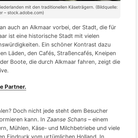
ederlanden mit den traditionellen Käseträgern. (Bildquelle:
er – stock.adobe.com)
 auch an Alkmaar vorbei, der Stadt, die für
 ist eine historische Stadt mit vielen
swürdigkeiten. Ein schöner Kontrast dazu
inen Läden, den Cafés, Straßencafés, Kneipen
der Boote, die durch Alkmaar fahren, zeigt die
ive.
e Partner.
len? Doch nicht jede steht dem Besucher
nformieren kann. In
Zaanse Schans
– einem
ern, Mühlen, Käse- und Milchbetriebe und viele
n Eindruck vom urtümlichen Holland. In