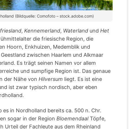
olland (Bildquelle: Comofoto – stock.adobe.com)
friesland
,
Kennemerland
,
Waterland
und
Het
ühmittelalter die friesische Region, die
en Hoorn, Enkhuizen, Medemblik und
n Geestland zwischen Haarlem und Alkmaar
rland. Es trägt seinen Namen vor allem
erreiche und sumpfige Region ist. Das genaue
 in der Nähe von
Hilversum
liegt. Es ist eine
nd ist zwar typisch nordisch, aber eben
rdholland.
es in Nordholland bereits ca. 500 n. Chr.
en sogar in der Region
Bloemendaal
Töpfe,
h Urteil der Fachleute aus dem Rheinland