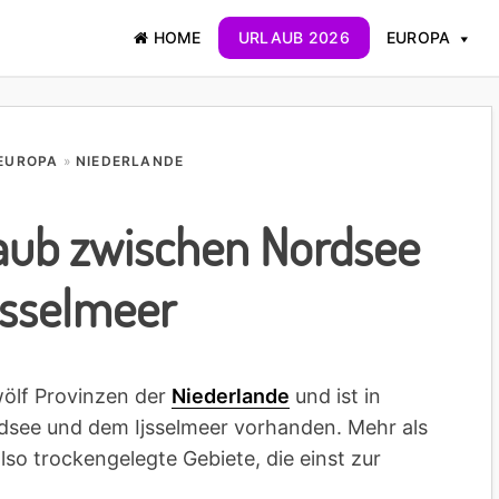
HOME
URLAUB 2026
EUROPA
EUROPA
»
NIEDERLANDE
laub zwischen Nordsee
jsselmeer
wölf Provinzen der
Niederlande
und ist in
rdsee und dem Ijsselmeer vorhanden. Mehr als
also trockengelegte Gebiete, die einst zur