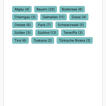
Allgäu
(4)
Bayern
(23)
Bodensee
(6)
Chiemgau
(3)
Dalmatien
(11)
Dubai
(4)
Ostsee
(6)
Paris
(7)
Schwarzwald
(5)
Sizilien
(3)
Südtirol
(12)
Teneriffa
(3)
Tirol
(6)
Toskana
(2)
Türkische Riviera
(2)