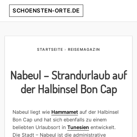
Skip
Skip
Skip
Skip
SCHOENSTEN-ORTE.DE
Menu
to
to
to
to
primary
main
primary
footer
entdecke
navigation
content
sidebar
die
schönsten
Orte
STARTSEITE
»
REISEMAGAZIN
weltweit!
Nabeul – Strandurlaub auf
der Halbinsel Bon Cap
Nabeul liegt wie
Hammamet
auf der Halbinsel
Bon Cap und hat sich ebenfalls zu einem
beliebten Urlaubsort in
Tunesien
entwickelt.
Die Stadt – Nabeul ist die administrative