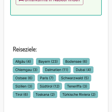
Reiseziele:
Allgäu
(4)
Bayern
(23)
Bodensee
(6)
Chiemgau
(3)
Dalmatien
(11)
Dubai
(4)
Ostsee
(6)
Paris
(7)
Schwarzwald
(5)
Sizilien
(3)
Südtirol
(12)
Teneriffa
(3)
Tirol
(6)
Toskana
(2)
Türkische Riviera
(2)