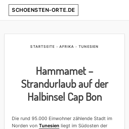
Skip
Skip
Skip
Skip
SCHOENSTEN-ORTE.DE
Menu
to
to
to
to
primary
main
primary
footer
entdecke
navigation
content
sidebar
die
schönsten
Orte
STARTSEITE
»
AFRIKA
»
TUNESIEN
weltweit!
Hammamet –
Strandurlaub auf der
Halbinsel Cap Bon
Die rund 95.000 Einwohner zählende Stadt im
Norden von
Tunesien
liegt im Südosten der