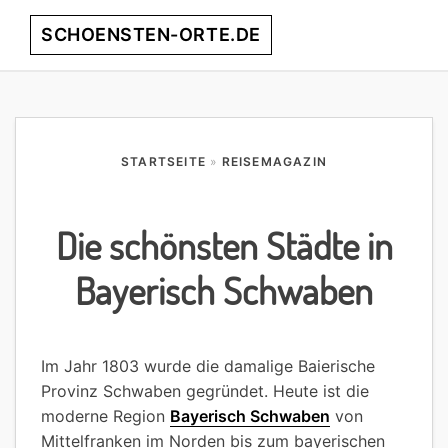
Skip
Skip
Skip
Skip
SCHOENSTEN-ORTE.DE
Menu
to
to
to
to
primary
main
primary
footer
entdecke
navigation
content
sidebar
die
schönsten
Orte
STARTSEITE
»
REISEMAGAZIN
weltweit!
Die schönsten Städte in
Bayerisch Schwaben
Im Jahr 1803 wurde die damalige Baierische
Provinz Schwaben gegründet. Heute ist die
moderne Region
Bayerisch Schwaben
von
Mittelfranken im Norden bis zum bayerischen