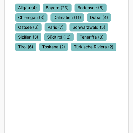
Allgäu
(4)
Bayern
(23)
Bodensee
(6)
Chiemgau
(3)
Dalmatien
(11)
Dubai
(4)
Ostsee
(6)
Paris
(7)
Schwarzwald
(5)
Sizilien
(3)
Südtirol
(12)
Teneriffa
(3)
Tirol
(6)
Toskana
(2)
Türkische Riviera
(2)