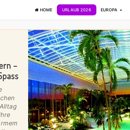
HOME
URLAUB 2026
EUROPA
ern –
Spass
e
schen
Alltag
ihre
warmem