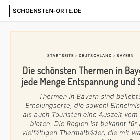
Skip
Skip
Skip
Skip
SCHOENSTEN-ORTE.DE
to
to
to
to
primary
main
primary
footer
entdecke
navigation
content
sidebar
die
schönsten
Orte
STARTSEITE
»
DEUTSCHLAND
»
BAYERN
weltweit!
Die schönsten Thermen in Bay
jede Menge Entspannung und 
Thermen in Bayern sind beliebt
Erholungsorte, die sowohl Einheimi
als auch Touristen eine Auszeit vom 
bieten. Die Region ist bekannt für 
vielfältigen Thermalbäder, die mit 