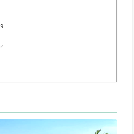
ng
in