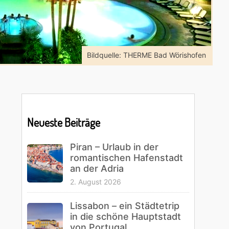
Bildquelle: THERME Bad Wörishofen
Primary
Sidebar
Neueste Beiträge
Piran – Urlaub in der
romantischen Hafenstadt
an der Adria
2. August 2026
Lissabon – ein Städtetrip
in die schöne Hauptstadt
von Portugal