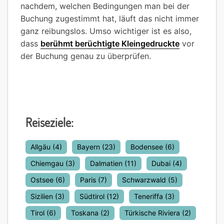
nachdem, welchen Bedingungen man bei der
Buchung zugestimmt hat, läuft das nicht immer
ganz reibungslos. Umso wichtiger ist es also,
dass
berühmt berüchtigte Kleingedruckte
vor
der Buchung genau zu überprüfen.
Reiseziele:
Allgäu
(4)
Bayern
(23)
Bodensee
(6)
Chiemgau
(3)
Dalmatien
(11)
Dubai
(4)
Ostsee
(6)
Paris
(7)
Schwarzwald
(5)
Sizilien
(3)
Südtirol
(12)
Teneriffa
(3)
Tirol
(6)
Toskana
(2)
Türkische Riviera
(2)