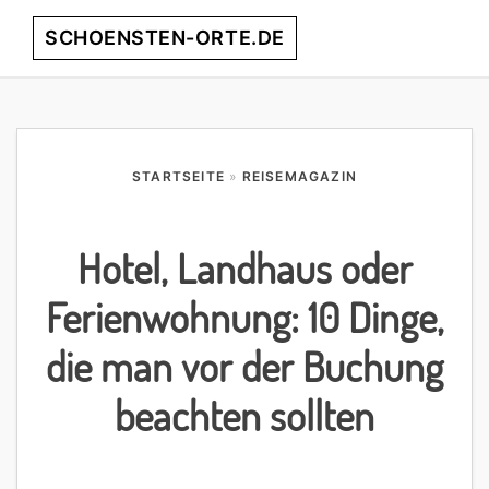
Skip
Skip
Skip
Skip
SCHOENSTEN-ORTE.DE
Menu
to
to
to
to
primary
main
primary
footer
entdecke
navigation
content
sidebar
die
schönsten
Orte
STARTSEITE
»
REISEMAGAZIN
weltweit!
Hotel, Landhaus oder
Ferienwohnung: 10 Dinge,
die man vor der Buchung
beachten sollten