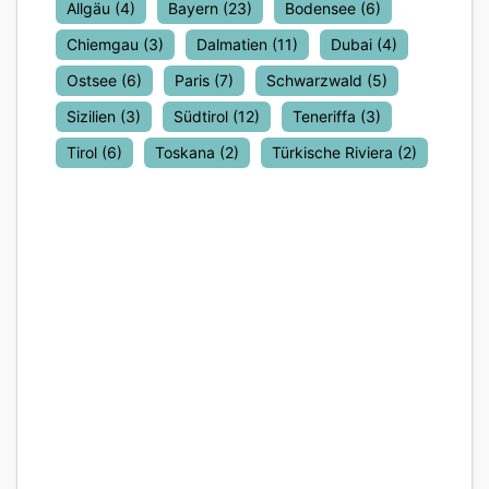
Allgäu
(4)
Bayern
(23)
Bodensee
(6)
Chiemgau
(3)
Dalmatien
(11)
Dubai
(4)
Ostsee
(6)
Paris
(7)
Schwarzwald
(5)
Sizilien
(3)
Südtirol
(12)
Teneriffa
(3)
Tirol
(6)
Toskana
(2)
Türkische Riviera
(2)