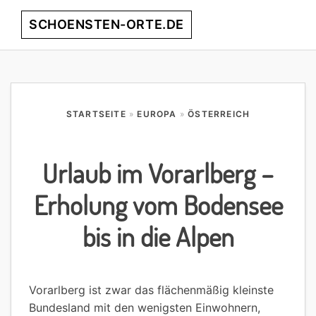
Skip
Skip
Skip
Skip
SCHOENSTEN-ORTE.DE
Menu
to
to
to
to
primary
main
primary
footer
entdecke
navigation
content
sidebar
die
schönsten
Orte
STARTSEITE
»
EUROPA
»
ÖSTERREICH
weltweit!
Urlaub im Vorarlberg –
Erholung vom Bodensee
bis in die Alpen
Vorarlberg ist zwar das flächenmäßig kleinste
Bundesland mit den wenigsten Einwohnern,