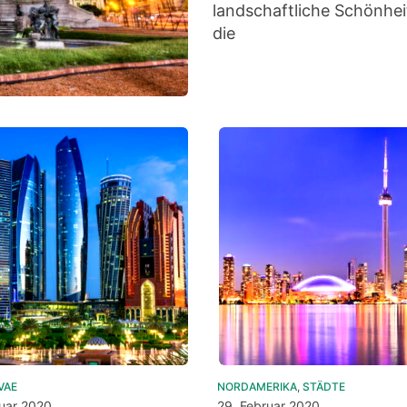
landschaftliche Schönheit
die
VAE
NORDAMERIKA
,
STÄDTE
ruar 2020
29. Februar 2020