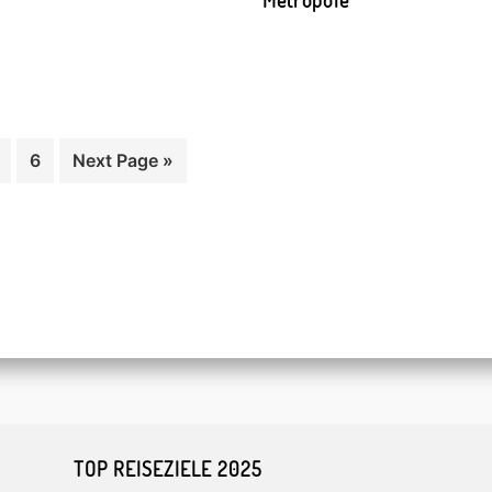
age
Page
Go
6
Next Page »
to
TOP REISEZIELE 2025