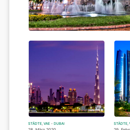
STÄDTE
,
VAE
-
DUBAI
STÄDTE
,
28. März 2020
29. Feb