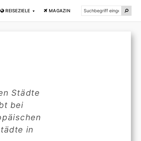
Suchbegriff

REISEZIELE
MAGAZIN
eingeben...
ten Städte
bt bei
ropäischen
tädte in