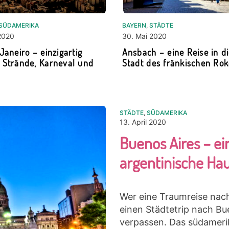
SÜDAMERIKA
BAYERN
,
STÄDTE
2020
30. Mai 2020
Janeiro – einzigartig
Ansbach – eine Reise in d
 Strände, Karneval und
Stadt des fränkischen Ro
STÄDTE
,
SÜDAMERIKA
13. April 2020
Buenos Aires – ein
argentinische Ha
Wer eine Traumreise nac
einen Städtetrip nach Bu
verpassen. Das südamerik