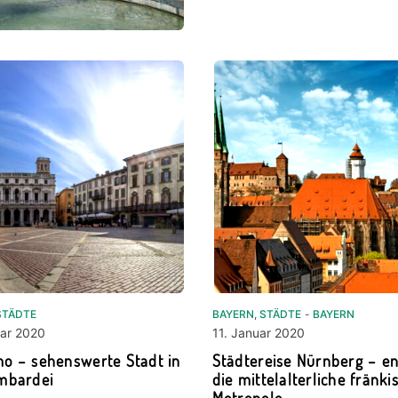
STÄDTE
BAYERN
,
STÄDTE
-
BAYERN
uar 2020
11. Januar 2020
o – sehenswerte Stadt in
Städtereise Nürnberg – e
mbardei
die mittelalterliche fränki
Metropole