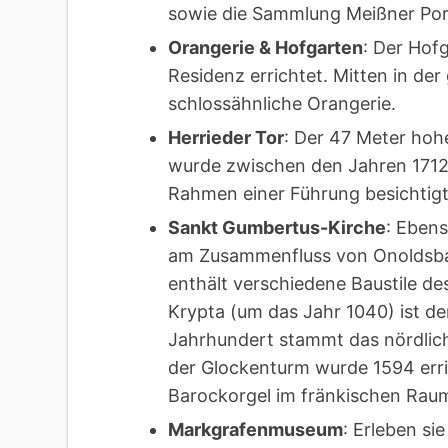
sowie die Sammlung Meißner Porz
Orangerie & Hofgarten
: Der Hof
Residenz errichtet. Mitten in de
schlossähnliche Orangerie.
Herrieder Tor
: Der 47 Meter hohe
wurde zwischen den Jahren 1712 
Rahmen einer Führung besichtig
Sankt Gumbertus-Kirche
: Eben
am Zusammenfluss von Onoldsba
enthält verschiedene Baustile de
Krypta (um das Jahr 1040) ist der
Jahrhundert stammt das nördlich
der Glockenturm wurde 1594 erric
Barockorgel im fränkischen Rau
Markgrafenmuseum
: Erleben si