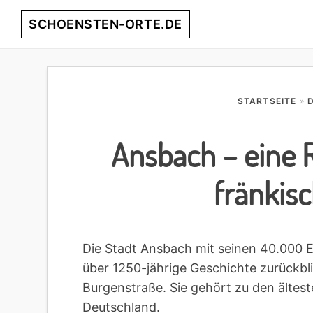
Skip
Skip
Skip
Skip
SCHOENSTEN-ORTE.DE
to
to
to
to
primary
main
primary
footer
entdecke
navigation
content
sidebar
die
schönsten
STARTSEITE
»
Orte
weltweit!
Ansbach – eine R
fränkis
Die Stadt Ansbach mit seinen 40.000 E
über 1250-jährige Geschichte zurückbli
Burgenstraße. Sie gehört zu den ältest
Deutschland.