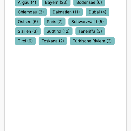
Allgäu
(4)
Bayern
(23)
Bodensee
(6)
Chiemgau
(3)
Dalmatien
(11)
Dubai
(4)
Ostsee
(6)
Paris
(7)
Schwarzwald
(5)
Sizilien
(3)
Südtirol
(12)
Teneriffa
(3)
Tirol
(6)
Toskana
(2)
Türkische Riviera
(2)