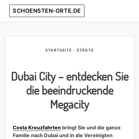
Skip
Skip
Skip
Skip
SCHOENSTEN-ORTE.DE
Menu
to
to
to
to
primary
main
primary
footer
entdecke
navigation
content
sidebar
die
schönsten
Orte
STARTSEITE
»
STÄDTE
weltweit!
Dubai City – entdecken Sie
die beeindruckende
Megacity
Costa Kreuzfahrten
bringt Sie und die ganze
Familie nach Dubai und in die Vereinigten