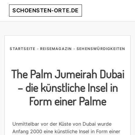
Skip
Skip
Skip
Skip
SCHOENSTEN-ORTE.DE
Menu
to
to
to
to
primary
main
primary
footer
entdecke
navigation
content
sidebar
die
schönsten
Orte
STARTSEITE
»
REISEMAGAZIN
»
SEHENSWÜRDIGKEITEN
weltweit!
The Palm Jumeirah Dubai
– die künstliche Insel in
Form einer Palme
Unmittelbar vor der Küste von Dubai wurde
Anfang 2000 eine künstliche Insel in Form einer