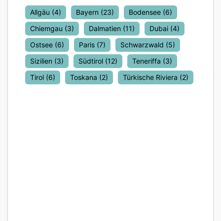
Allgäu
(4)
Bayern
(23)
Bodensee
(6)
Chiemgau
(3)
Dalmatien
(11)
Dubai
(4)
Ostsee
(6)
Paris
(7)
Schwarzwald
(5)
Sizilien
(3)
Südtirol
(12)
Teneriffa
(3)
Tirol
(6)
Toskana
(2)
Türkische Riviera
(2)