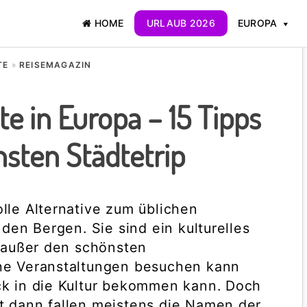
HOME
URLAUB 2026
EUROPA
TE
»
REISEMAGAZIN
e in Europa – 15 Tipps
hsten Städtetrip
lle Alternative zum üblichen
 den Bergen. Sie sind ein kulturelles
n außer den schönsten
he Veranstaltungen besuchen kann
ck in die Kultur bekommen kann. Doch
t dann fallen meistens die Namen der