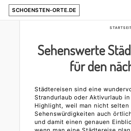
Skip
Skip
Skip
Skip
SCHOENSTEN-ORTE.DE
to
to
to
to
primary
main
primary
footer
entdecke
navigation
content
sidebar
STARTSEI
die
schönsten
Sehenswerte Städt
Orte
weltweit!
für den näc
Städtereisen sind eine wundervo
Strandurlaub oder Aktivurlaub in
Highlight, weil man nicht selte
Sehenswürdigkeiten auch örtlic
und damit einen genauen Einbli
wenn man eine Städtereise plan