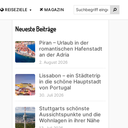
Suchbegriff

REISEZIELE
MAGAZIN
eingeben...
Primary
Sidebar
Neueste Beiträge
Piran – Urlaub in der
romantischen Hafenstadt
an der Adria
2. August 2026
Lissabon – ein Städtetrip
in die schöne Hauptstadt
von Portugal
30. Juli 2026
Stuttgarts schönste
Aussichtspunkte und die
Wohnlagen in ihrer Nähe
13. Juli 2026