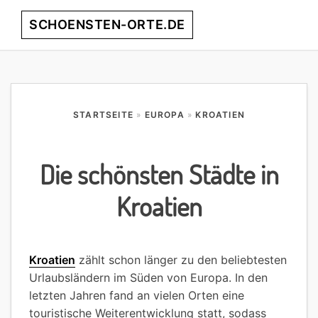
Skip
Skip
Skip
Skip
SCHOENSTEN-ORTE.DE
Menu
to
to
to
to
primary
main
primary
footer
entdecke
navigation
content
sidebar
die
schönsten
Orte
STARTSEITE
»
EUROPA
»
KROATIEN
weltweit!
Die schönsten Städte in
Kroatien
Kroatien
zählt schon länger zu den beliebtesten
Urlaubsländern im Süden von Europa. In den
letzten Jahren fand an vielen Orten eine
touristische Weiterentwicklung statt, sodass