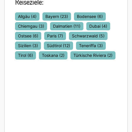
Reiseziele:
Allgäu
(4)
Bayern
(23)
Bodensee
(6)
Chiemgau
(3)
Dalmatien
(11)
Dubai
(4)
Ostsee
(6)
Paris
(7)
Schwarzwald
(5)
Sizilien
(3)
Südtirol
(12)
Teneriffa
(3)
Tirol
(6)
Toskana
(2)
Türkische Riviera
(2)