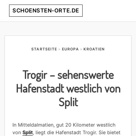
Skip
Skip
Skip
Skip
SCHOENSTEN-ORTE.DE
Menu
to
to
to
to
primary
main
primary
footer
entdecke
navigation
content
sidebar
die
schönsten
Orte
STARTSEITE
»
EUROPA
»
KROATIEN
weltweit!
Trogir – sehenswerte
Hafenstadt westlich von
Split
In Mitteldalmatien, gut 20 Kilometer westlich
von
Split
, liegt die Hafenstadt Trogir. Sie bietet