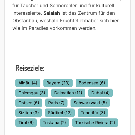
für Taucher und Schnorchler und für kulturell
Interessierte.
Salalah
ist das Zentrum für den
Obstanbau, weshalb Früchteliebhaber sich hier
wie im Paradies vorkommen werden.
Reiseziele:
Allgäu
(4)
Bayern
(23)
Bodensee
(6)
Chiemgau
(3)
Dalmatien
(11)
Dubai
(4)
Ostsee
(6)
Paris
(7)
Schwarzwald
(5)
Sizilien
(3)
Südtirol
(12)
Teneriffa
(3)
Tirol
(6)
Toskana
(2)
Türkische Riviera
(2)