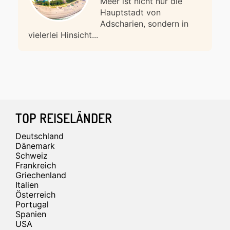
Meer ist nicht nur die
Hauptstadt von
Adscharien, sondern in
vielerlei Hinsicht...
Footer
TOP REISELÄNDER
Deutschland
Dänemark
Schweiz
Frankreich
Griechenland
Italien
Österreich
Portugal
Spanien
USA