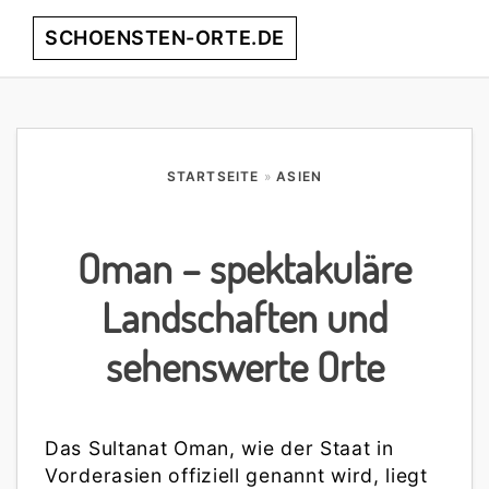
Skip
Skip
Skip
Skip
SCHOENSTEN-ORTE.DE
Menu
to
to
to
to
primary
main
primary
footer
entdecke
navigation
content
sidebar
die
schönsten
Orte
STARTSEITE
»
ASIEN
weltweit!
Oman – spektakuläre
Landschaften und
sehenswerte Orte
Das Sultanat Oman, wie der Staat in
Vorderasien offiziell genannt wird, liegt