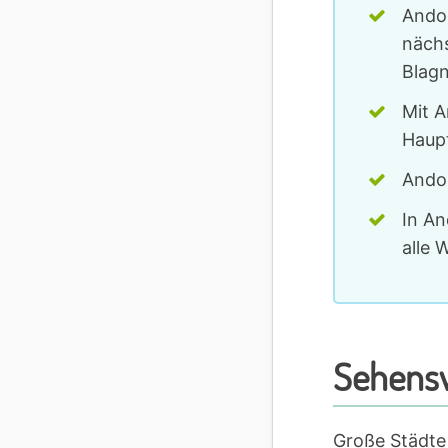
Andor
nächs
Blagn
Mit A
Haup
Andor
In An
alle 
Sehensw
Große Städte 