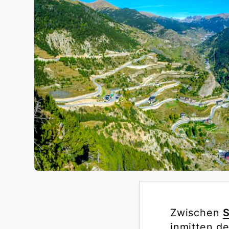
Zwischen
S
inmitten d