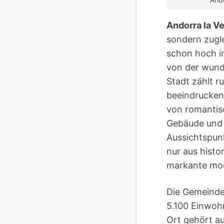
Andorra la Ve
sondern zugl
schon hoch i
von der wund
Stadt zählt r
beeindruckend
von romantis
Gebäude und e
Aussichtspunk
nur aus hist
markante mod
Die Gemeind
5.100 Einwoh
Ort gehört au