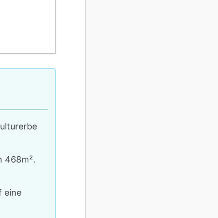
ulturerbe
on 468m².
 eine