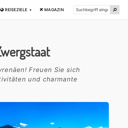
Suchbegriff

REISEZIELE
MAGAZIN
eingeben...
Zwergstaat
yrenäen! Freuen Sie sich
tivitäten und charmante