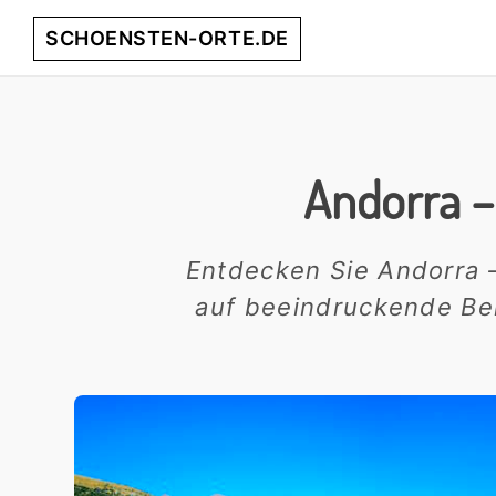
Skip
Skip
Skip
SCHOENSTEN-ORTE.DE
to
to
to
primary
main
footer
entdecke
navigation
content
die
schönsten
Andorra –
Orte
weltweit!
Entdecken Sie Andorra –
auf beeindruckende Ber