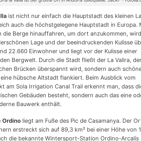
lla
ist nicht nur einfach die Hauptstadt des kleinen L
eich auch die höchstgelegene Hauptstadt in Europa.
n die Berge hinauffahren, um dort anzukommen, wird
erschönen Lage und der beeindruckenden Kulisse übe
und 22.660 Einwohner und liegt vor der Kulisse einer
en Bergwelt. Durch die Stadt fließt der La Valira, der
chen Brücken überspannt wird, sondern auch schöne
ine hübsche Altstadt flankiert. Beim Ausblick vom
t am Sola Irrigation Canal Trail erkennt man, dass di
orischen Gebäuden besteht, sondern auch das eine od
erne Bauwerk enthält.
e
Ordino
liegt am Fuße des Pic de Casamanya. Der Or
nern erstreckt sich auf 89,3 km² bei einer Höhe von
ch die bekannte Wintersport-Station Ordino-Arcalís