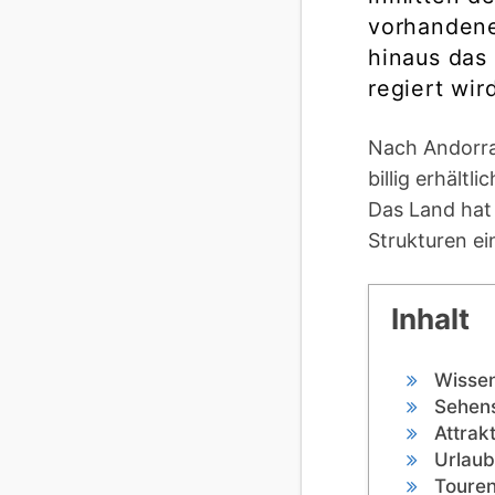
vorhandene
hinaus das
regiert wird
Nach Andorra 
billig erhält
Das Land hat
Strukturen ei
Inhalt
Wisse
Sehens
Attrak
Urlau
Touren