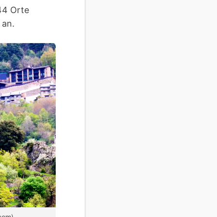
44 Orte
 an.
.com)