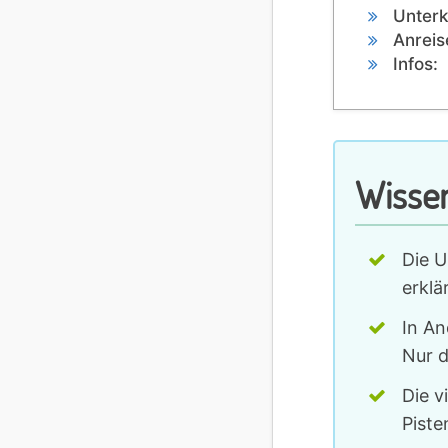
Unterk
Anreis
Infos:
Wisse
Die U
erklä
In An
Nur d
Die v
Piste