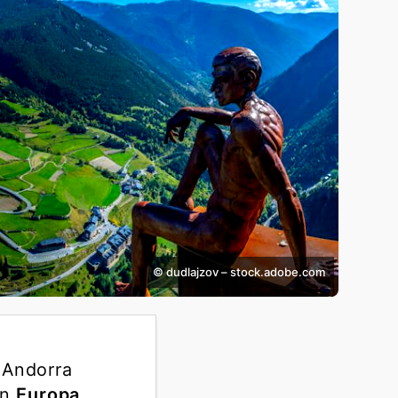
© dudlajzov – stock.adobe.com
 Andorra
in
Europa