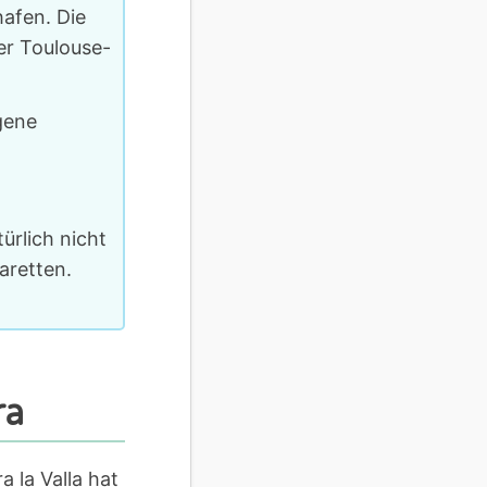
hafen. Die
er Toulouse-
gene
ürlich nicht
aretten.
ra
 la Valla hat