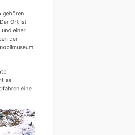
p gehören
er Ort ist
 und einer
ben der
tomobilmuseum
nte
ht es
dfahren eine