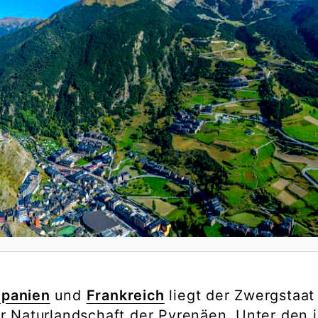
panien
und
Frankreich
liegt der Zwergstaat
er Naturlandschaft der Pyrenäen. Unter den 