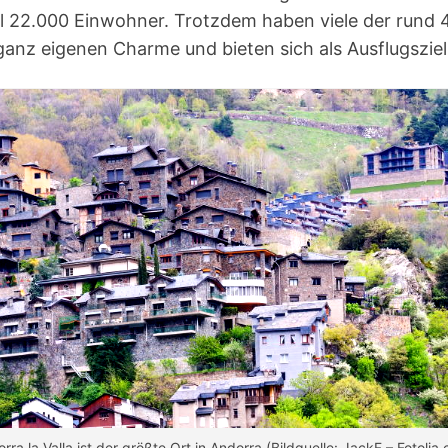
l 22.000 Einwohner. Trotzdem haben viele der rund 
 ganz eigenen Charme und bieten sich als Ausflugsziel
rra la Valla ist der größte Ort in Andorra (Bildquelle: JackF – Fotolia