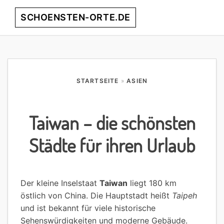
Skip
Skip
Skip
Skip
SCHOENSTEN-ORTE.DE
Menu
to
to
to
to
primary
main
primary
footer
entdecke
navigation
content
sidebar
die
schönsten
Orte
STARTSEITE
»
ASIEN
weltweit!
Taiwan – die schönsten
Städte für ihren Urlaub
Der kleine Inselstaat
Taiwan
liegt 180 km
östlich von China. Die Hauptstadt heißt
Taipeh
und ist bekannt für viele historische
Sehenswürdigkeiten und moderne Gebäude.