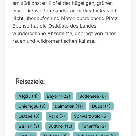
am südlichsten Zipfel der hügeligen, grünen
Insel. Die weißen Sandstrände des Parks sind
nicht überlaufen und bieten ausreichend Platz.
Ebenso hat die Ostküste des Landes
wunderschöne Abschnitte, geprägt von einer
rauen und wildromantischen Kulisse.
Reiseziele:
Allgäu
(4)
Bayern
(23)
Bodensee
(6)
Chiemgau
(3)
Dalmatien
(11)
Dubai
(4)
Ostsee
(6)
Paris
(7)
Schwarzwald
(5)
Sizilien
(3)
Südtirol
(12)
Teneriffa
(3)