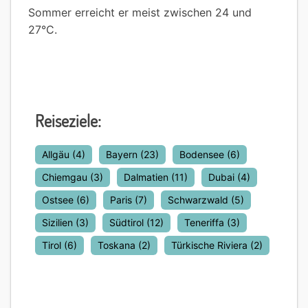
Sommer erreicht er meist zwischen 24 und
27°C.
Reiseziele:
Allgäu
(4)
Bayern
(23)
Bodensee
(6)
Chiemgau
(3)
Dalmatien
(11)
Dubai
(4)
Ostsee
(6)
Paris
(7)
Schwarzwald
(5)
Sizilien
(3)
Südtirol
(12)
Teneriffa
(3)
Tirol
(6)
Toskana
(2)
Türkische Riviera
(2)