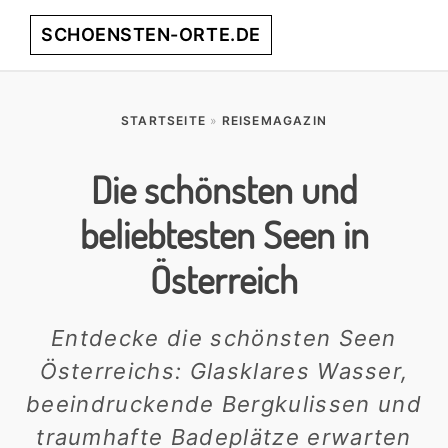
Skip
Skip
Skip
Skip
SCHOENSTEN-ORTE.DE
Menu
to
to
to
to
primary
main
primary
footer
entdecke
navigation
content
sidebar
die
STARTSEITE
»
REISEMAGAZIN
schönsten
Orte
Die schönsten und
weltweit!
beliebtesten Seen in
Österreich
Entdecke die schönsten Seen
Österreichs: Glasklares Wasser,
beeindruckende Bergkulissen und
traumhafte Badeplätze erwarten