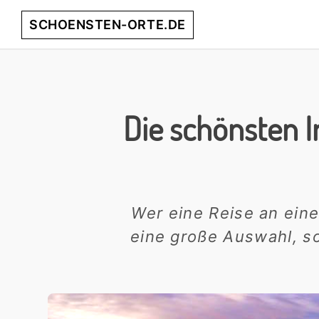
Skip
Skip
Skip
Skip
SCHOENSTEN-ORTE.DE
to
to
to
to
primary
main
primary
footer
entdecke
navigation
content
sidebar
die
schönsten
Die schönsten I
Orte
weltweit!
Wer eine Reise an ein
eine große Auswahl, so