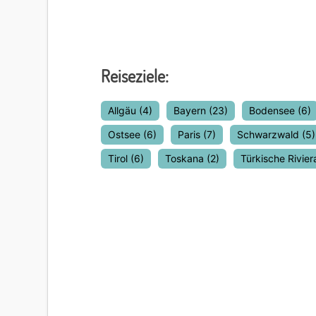
Reiseziele:
Allgäu
(4)
Bayern
(23)
Bodensee
(6)
Ostsee
(6)
Paris
(7)
Schwarzwald
(5)
Tirol
(6)
Toskana
(2)
Türkische Rivier