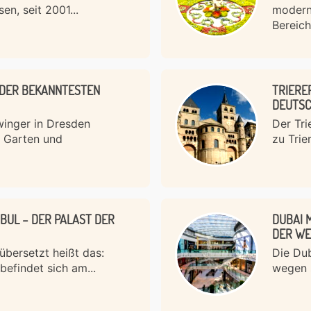
en, seit 2001...
modern
Bereich
 DER BEKANNTESTEN
TRIERE
DEUTS
winger in Dresden
Der Tri
, Garten und
zu Trier
BUL – DER PALAST DER
DUBAI 
ER WEL
bersetzt heißt das:
Die Dub
befindet sich am...
wegen 