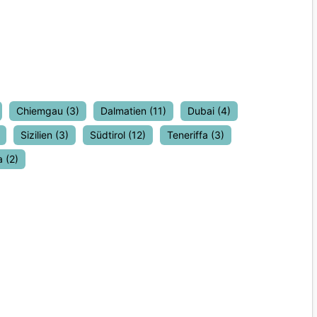
Chiemgau
(3)
Dalmatien
(11)
Dubai
(4)
Sizilien
(3)
Südtirol
(12)
Teneriffa
(3)
a
(2)