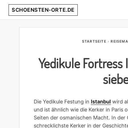
Skip
Skip
Skip
Skip
SCHOENSTEN-ORTE.DE
to
to
to
to
primary
main
primary
footer
entdecke
navigation
content
sidebar
die
schönsten
STARTSEITE
»
REISEM
Orte
weltweit!
Yedikule Fortress 
sieb
Die Yedikule Festung in
Istanbul
wird a
und ist ähnlich wie die Kerker in Pari
Seiten der osmanischen Macht. In der 
schrecklichste Kerker in der Geschicht