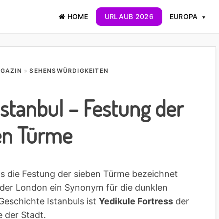
HOME
URLAUB 2026
EUROPA
AGAZIN
»
SEHENSWÜRDIGKEITEN
Istanbul – Festung der
en Türme
ls die Festung der sieben Türme bezeichnet
s oder London ein Synonym für die dunklen
Geschichte Istanbuls ist
Yedikule Fortress
der
e der Stadt.