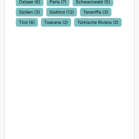
Ostsee
(6)
Paris
(7)
Schwarzwald
(5)
Sizilien
(3)
Südtirol
(12)
Teneriffa
(3)
Tirol
(6)
Toskana
(2)
Türkische Riviera
(2)