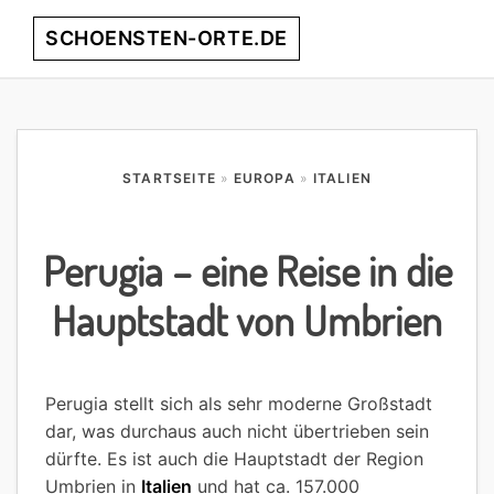
Skip
Skip
Skip
Skip
SCHOENSTEN-ORTE.DE
Menu
to
to
to
to
primary
main
primary
footer
entdecke
navigation
content
sidebar
die
schönsten
Orte
STARTSEITE
»
EUROPA
»
ITALIEN
weltweit!
Perugia – eine Reise in die
Hauptstadt von Umbrien
Perugia stellt sich als sehr moderne Großstadt
dar, was durchaus auch nicht übertrieben sein
dürfte. Es ist auch die Hauptstadt der Region
Umbrien in
Italien
und hat ca. 157.000