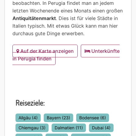
beobachten. In Perugia findet man an jedem
letzten Wochenende eines Monats einen großen
Antiquitätenmarkt
. Dies ist für viele Städte in
Italien typisch. Mit etwas Glück kann man hier
durchaus gute Dinge erwerben.
Auf der Karte anzeigen
Unterkünfte
in Perugia finden
Reiseziele:
Allgäu
(4)
Bayern
(23)
Bodensee
(6)
Chiemgau
(3)
Dalmatien
(11)
Dubai
(4)