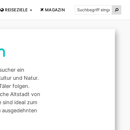
Suchbegriff

REISEZIELE
MAGAZIN
eingeben...
n
sucher ein
Kultur und Natur.
äler folgen.
iche Altstadt von
 sind ideal zum
u ausgedehnten