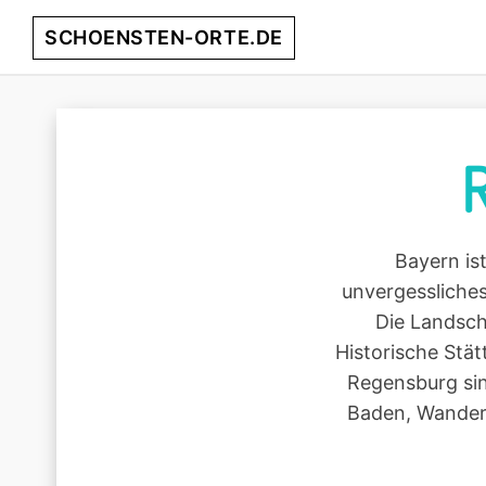
Skip
Skip
Skip
Skip
SCHOENSTEN-ORTE.DE
to
to
to
to
primary
main
primary
footer
entdecke
navigation
content
sidebar
die
schönsten
Orte
weltweit!
Bayern is
unvergessliches 
Die Landsch
Historische Stät
Regensburg sin
Baden, Wander