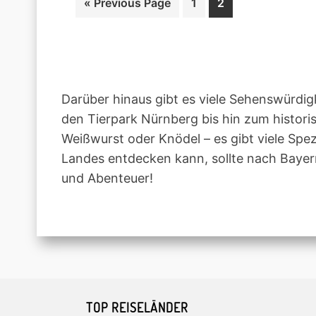
Go
Page
Page
«
Previous Page
1
2
to
Darüber hinaus gibt es viele Sehenswürd
den Tierpark Nürnberg bis hin zum histori
Weißwurst oder Knödel – es gibt viele Spez
Landes entdecken kann, sollte nach Bayern
und Abenteuer!
Footer
TOP REISELÄNDER