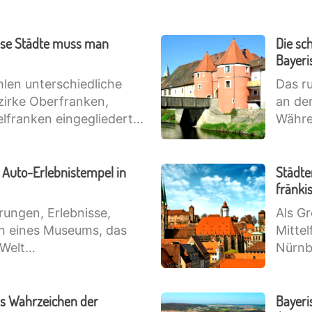
iese Städte muss man
Die sc
Bayeri
len unterschiedliche
Das ru
ezirke Oberfranken,
an de
elfranken eingegliedert…
Währ
Auto-Erlebnistempel in
Städte
fränki
rungen, Erlebnisse,
Als G
on eines Museums, das
Mittel
 Welt…
Nürnb
as Wahrzeichen der
Bayeri