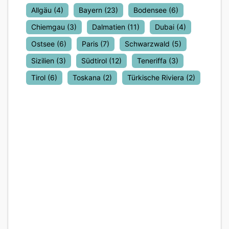
Allgäu
(4)
Bayern
(23)
Bodensee
(6)
Chiemgau
(3)
Dalmatien
(11)
Dubai
(4)
Ostsee
(6)
Paris
(7)
Schwarzwald
(5)
Sizilien
(3)
Südtirol
(12)
Teneriffa
(3)
Tirol
(6)
Toskana
(2)
Türkische Riviera
(2)