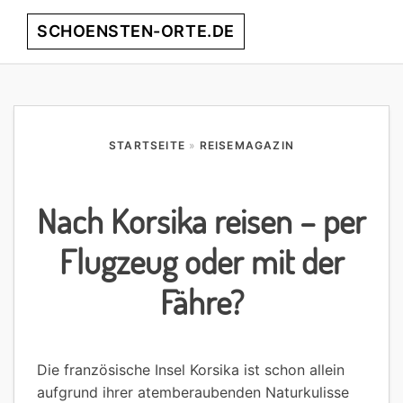
Skip
Skip
Skip
Skip
SCHOENSTEN-ORTE.DE
Menu
to
to
to
to
primary
main
primary
footer
entdecke
navigation
content
sidebar
die
schönsten
Orte
STARTSEITE
»
REISEMAGAZIN
weltweit!
Nach Korsika reisen – per
Flugzeug oder mit der
Fähre?
Die französische Insel Korsika ist schon allein
aufgrund ihrer atemberaubenden Naturkulisse