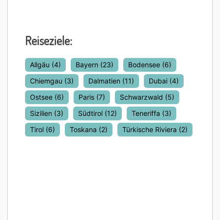
Reiseziele:
Allgäu
(4)
Bayern
(23)
Bodensee
(6)
Chiemgau
(3)
Dalmatien
(11)
Dubai
(4)
Ostsee
(6)
Paris
(7)
Schwarzwald
(5)
Sizilien
(3)
Südtirol
(12)
Teneriffa
(3)
Tirol
(6)
Toskana
(2)
Türkische Riviera
(2)