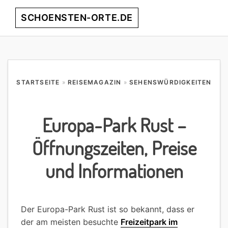
Skip
Skip
Skip
Skip
SCHOENSTEN-ORTE.DE
Menu
to
to
to
to
primary
main
primary
footer
entdecke
navigation
content
sidebar
die
schönsten
Orte
STARTSEITE
»
REISEMAGAZIN
»
SEHENSWÜRDIGKEITEN
weltweit!
Europa-Park Rust –
Öffnungszeiten, Preise
und Informationen
Der Europa-Park Rust ist so bekannt, dass er
der am meisten besuchte
Freizeitpark im