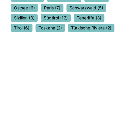
Ostsee
(6)
Paris
(7)
Schwarzwald
(5)
Sizilien
(3)
Südtirol
(12)
Teneriffa
(3)
Tirol
(6)
Toskana
(2)
Türkische Riviera
(2)