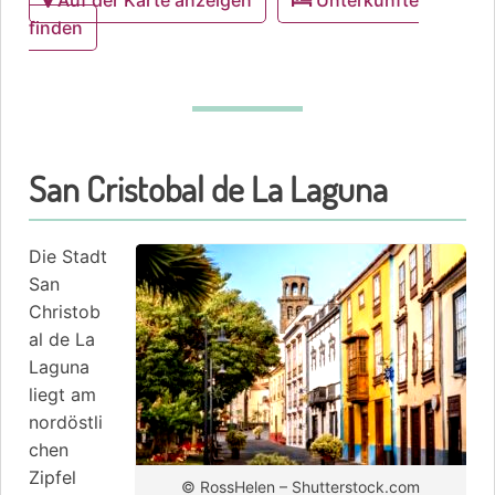
Auf der Karte anzeigen
Unterkünfte
finden
San Cristobal de La Laguna
Die Stadt
San
Christob
al de La
Laguna
liegt am
nordöstli
chen
Zipfel
© RossHelen – Shutterstock.com