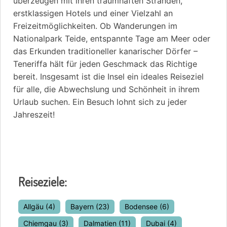
überzeugen mit ihren traumhaften Stränden,
erstklassigen Hotels und einer Vielzahl an
Freizeitmöglichkeiten. Ob Wanderungen im
Nationalpark Teide, entspannte Tage am Meer oder
das Erkunden traditioneller kanarischer Dörfer –
Teneriffa hält für jeden Geschmack das Richtige
bereit. Insgesamt ist die Insel ein ideales Reiseziel
für alle, die Abwechslung und Schönheit in ihrem
Urlaub suchen. Ein Besuch lohnt sich zu jeder
Jahreszeit!
Reiseziele:
Allgäu
(4)
Bayern
(23)
Bodensee
(6)
Chiemgau
(3)
Dalmatien
(11)
Dubai
(4)