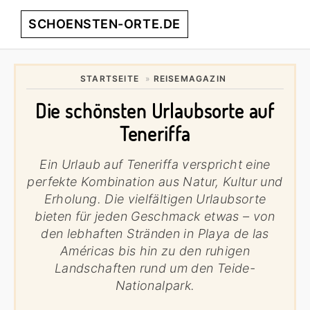
Skip
Skip
Skip
SCHOENSTEN-ORTE.DE
Menu
to
to
to
primary
main
footer
entdecke
navigation
content
die
STARTSEITE
»
REISEMAGAZIN
schönsten
Die schönsten Urlaubsorte auf
Orte
weltweit!
Teneriffa
Ein Urlaub auf Teneriffa verspricht eine
perfekte Kombination aus Natur, Kultur und
Erholung. Die vielfältigen Urlaubsorte
bieten für jeden Geschmack etwas – von
den lebhaften Stränden in Playa de las
Américas bis hin zu den ruhigen
Landschaften rund um den Teide-
Nationalpark.