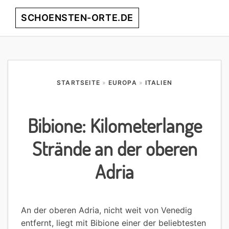
Skip
Skip
Skip
Skip
SCHOENSTEN-ORTE.DE
Menu
to
to
to
to
primary
main
primary
footer
entdecke
navigation
content
sidebar
die
schönsten
Orte
STARTSEITE
»
EUROPA
»
ITALIEN
weltweit!
Bibione: Kilometerlange
Strände an der oberen
Adria
An der oberen Adria, nicht weit von Venedig
entfernt, liegt mit Bibione einer der beliebtesten