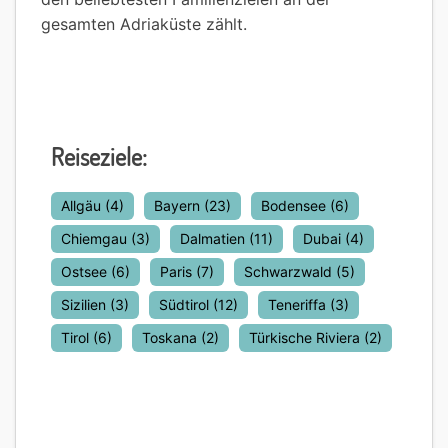
gesamten Adriaküste zählt.
Reiseziele:
Allgäu
(4)
Bayern
(23)
Bodensee
(6)
Chiemgau
(3)
Dalmatien
(11)
Dubai
(4)
Ostsee
(6)
Paris
(7)
Schwarzwald
(5)
Sizilien
(3)
Südtirol
(12)
Teneriffa
(3)
Tirol
(6)
Toskana
(2)
Türkische Riviera
(2)