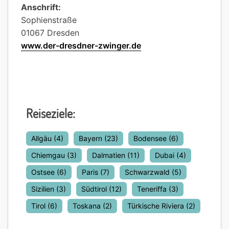
Anschrift:
Sophienstraße
01067 Dresden
www.der-dresdner-zwinger.de
Reiseziele:
Allgäu
(4)
Bayern
(23)
Bodensee
(6)
Chiemgau
(3)
Dalmatien
(11)
Dubai
(4)
Ostsee
(6)
Paris
(7)
Schwarzwald
(5)
Sizilien
(3)
Südtirol
(12)
Teneriffa
(3)
Tirol
(6)
Toskana
(2)
Türkische Riviera
(2)