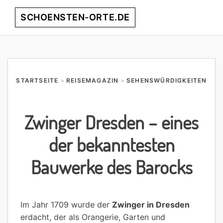
Skip
Skip
Skip
Skip
SCHOENSTEN-ORTE.DE
Menu
to
to
to
to
primary
main
primary
footer
entdecke
navigation
content
sidebar
die
schönsten
Orte
STARTSEITE
»
REISEMAGAZIN
»
SEHENSWÜRDIGKEITEN
weltweit!
Zwinger Dresden – eines
der bekanntesten
Bauwerke des Barocks
Im Jahr 1709 wurde der
Zwinger in Dresden
erdacht, der als Orangerie, Garten und