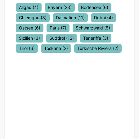
Allgäu
(4)
Bayern
(23)
Bodensee
(6)
Chiemgau
(3)
Dalmatien
(11)
Dubai
(4)
Ostsee
(6)
Paris
(7)
Schwarzwald
(5)
Sizilien
(3)
Südtirol
(12)
Teneriffa
(3)
Tirol
(6)
Toskana
(2)
Türkische Riviera
(2)