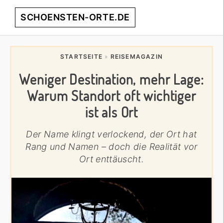
Skip
Skip
Skip
Skip
SCHOENSTEN-ORTE.DE
Menu
to
to
to
to
primary
main
primary
footer
entdecke
navigation
content
sidebar
die
STARTSEITE
»
REISEMAGAZIN
schönsten
Weniger Destination, mehr Lage:
Orte
weltweit!
Warum Standort oft wichtiger
ist als Ort
Der Name klingt verlockend, der Ort hat
Rang und Namen – doch die Realität vor
Ort enttäuscht.