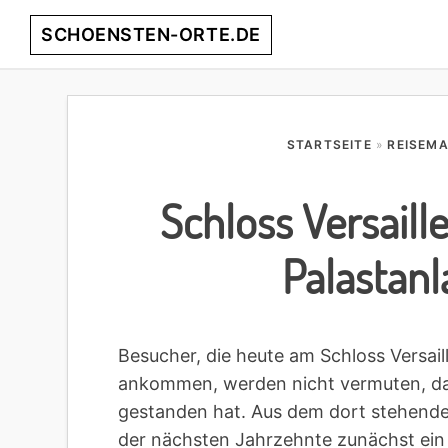
Skip
Skip
Skip
Skip
SCHOENSTEN-ORTE.DE
to
to
to
to
primary
main
primary
footer
entdecke
navigation
content
sidebar
die
schönsten
STARTSEITE
»
REISEM
Orte
weltweit!
Schloss Versaill
Palastan
Besucher, die heute am Schloss Versai
ankommen, werden nicht vermuten, dass
gestanden hat. Aus dem dort stehende
der nächsten Jahrzehnte zunächst ein