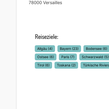
78000 Versailles
Reiseziele:
Allgäu
(4)
Bayern
(23)
Bodensee
(6)
Ostsee
(6)
Paris
(7)
Schwarzwald
(5)
Tirol
(6)
Toskana
(2)
Türkische Rivier