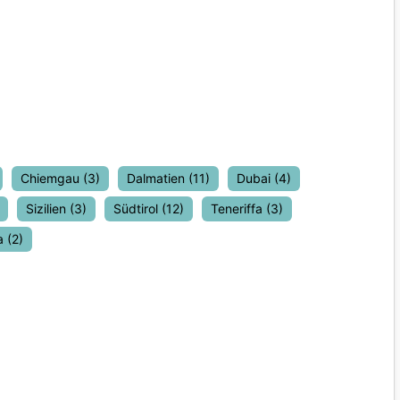
Chiemgau
(3)
Dalmatien
(11)
Dubai
(4)
Sizilien
(3)
Südtirol
(12)
Teneriffa
(3)
a
(2)