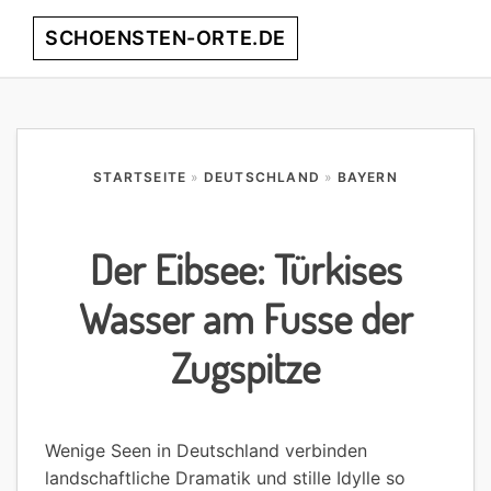
Skip
Skip
Skip
Skip
SCHOENSTEN-ORTE.DE
Menu
to
to
to
to
primary
main
primary
footer
entdecke
navigation
content
sidebar
die
schönsten
Orte
STARTSEITE
»
DEUTSCHLAND
»
BAYERN
weltweit!
Der Eibsee: Türkises
Wasser am Fusse der
Zugspitze
Wenige Seen in Deutschland verbinden
landschaftliche Dramatik und stille Idylle so