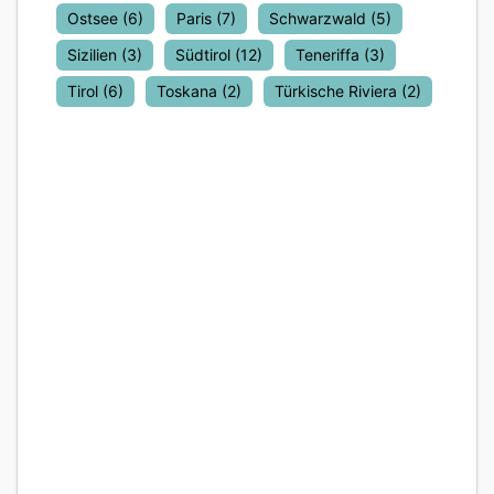
Ostsee
(6)
Paris
(7)
Schwarzwald
(5)
Sizilien
(3)
Südtirol
(12)
Teneriffa
(3)
Tirol
(6)
Toskana
(2)
Türkische Riviera
(2)