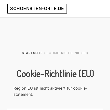
Skip
Skip
Skip
Skip
SCHOENSTEN-ORTE.DE
Menu
to
to
to
to
primary
main
primary
footer
entdecke
navigation
content
sidebar
die
schönsten
Orte
weltweit!
STARTSEITE
» COOKIE-RICHTLINIE (EU)
Cookie-Richtlinie (EU)
Region EU ist nicht aktiviert für cookie-
statement.