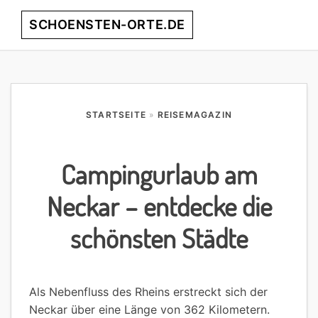
Skip
Skip
Skip
Skip
SCHOENSTEN-ORTE.DE
Menu
to
to
to
to
primary
main
primary
footer
entdecke
navigation
content
sidebar
die
schönsten
Orte
STARTSEITE
»
REISEMAGAZIN
weltweit!
Campingurlaub am
Neckar – entdecke die
schönsten Städte
Als Nebenfluss des Rheins erstreckt sich der
Neckar über eine Länge von 362 Kilometern.