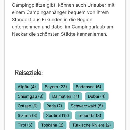
Campingplätze gibt, können auch Urlauber mit
einem Campinganhänger bequem von ihrem
Standort aus Erkunden in die Region
unternehmen und dabei im Campingurlaub am
Neckar die schönsten Städte kennenlernen.
Reiseziele:
Allgäu
(4)
Bayern
(23)
Bodensee
(6)
Chiemgau
(3)
Dalmatien
(11)
Dubai
(4)
Ostsee
(6)
Paris
(7)
Schwarzwald
(5)
Sizilien
(3)
Südtirol
(12)
Teneriffa
(3)
Tirol
(6)
Toskana
(2)
Türkische Riviera
(2)