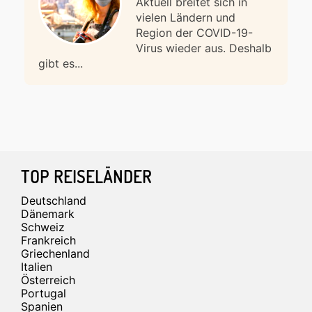
Aktuell breitet sich in
vielen Ländern und
Region der COVID-19-
Virus wieder aus. Deshalb
gibt es...
Footer
TOP REISELÄNDER
Deutschland
Dänemark
Schweiz
Frankreich
Griechenland
Italien
Österreich
Portugal
Spanien