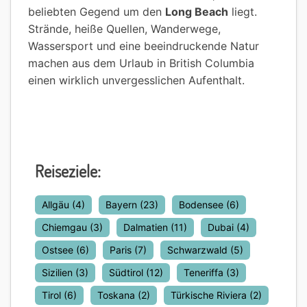
beliebten Gegend um den
Long Beach
liegt.
Strände, heiße Quellen, Wanderwege,
Wassersport und eine beeindruckende Natur
machen aus dem Urlaub in British Columbia
einen wirklich unvergesslichen Aufenthalt.
Reiseziele:
Allgäu
(4)
Bayern
(23)
Bodensee
(6)
Chiemgau
(3)
Dalmatien
(11)
Dubai
(4)
Ostsee
(6)
Paris
(7)
Schwarzwald
(5)
Sizilien
(3)
Südtirol
(12)
Teneriffa
(3)
Tirol
(6)
Toskana
(2)
Türkische Riviera
(2)