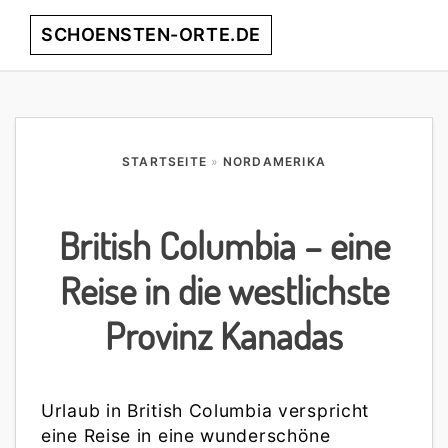
Skip
Skip
Skip
Skip
SCHOENSTEN-ORTE.DE
Menu
to
to
to
to
primary
main
primary
footer
entdecke
navigation
content
sidebar
die
schönsten
Orte
STARTSEITE
»
NORDAMERIKA
weltweit!
British Columbia – eine
Reise in die westlichste
Provinz Kanadas
Urlaub in British Columbia verspricht
eine Reise in eine wunderschöne